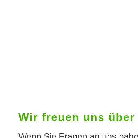
V
Die E
„All
Home
Was tun wir für Sie?
Mitglied werden
Kon
Wir freuen uns über 
Wenn Sie Fragen an uns haben